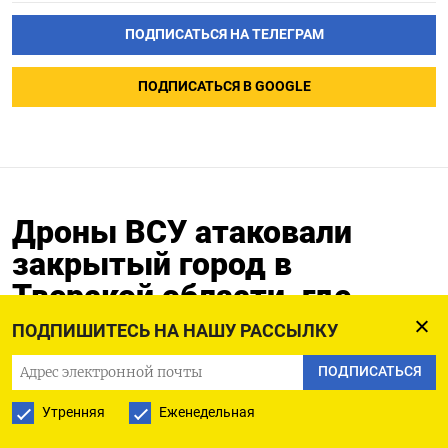
ПОДПИСАТЬСЯ НА ТЕЛЕГРАМ
ПОДПИСАТЬСЯ В GOOGLE
Дроны ВСУ атаковали
закрытый город в
Тверской области, где
базируются дивизия РВСН
ПОДПИШИТЕСЬ НА НАШУ РАССЫЛКУ
и военный завод
ПОДПИСАТЬСЯ
24.10.2025
Утренняя
Еженедельная