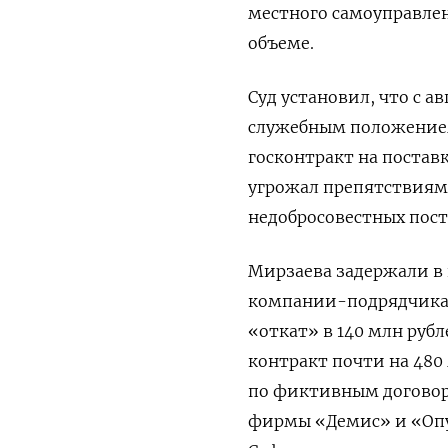
местного самоуправлен
объеме.
Суд установил, что с а
служебным положением
госконтракт на постав
угрожал препятствиями
недобросовестных пос
Мирзаева задержали в 
компании-подрядчика Э
«откат» в 140 млн рубл
контракт почти на 480
по фиктивным догово
фирмы «Демис» и «Опу