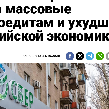
а массовые
редитам и ухуд
сийской экономи
Обновлено:
28.10.2025