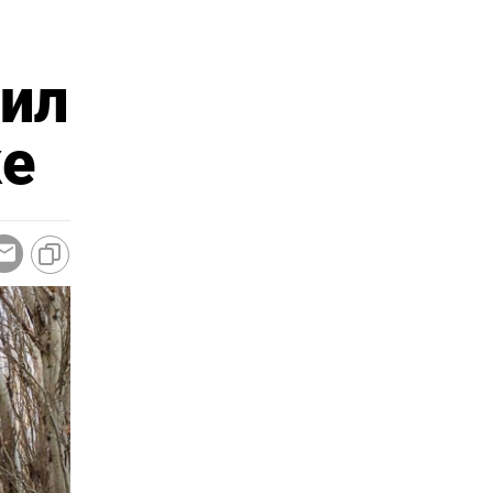
шил
ке