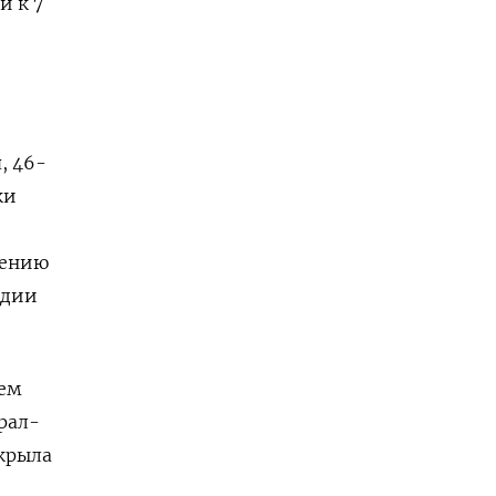
и к 7
, 46-
ки
рению
рдии
еем
рал-
ткрыла