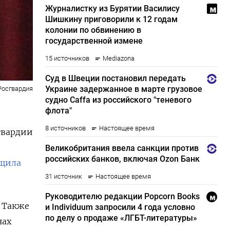
Росгвардия
гвардии
щила
. Также
нах