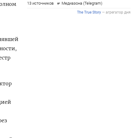
полном
лнявшей
ности,
естр
ектор
дией
рез