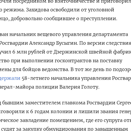
очли посредником во взяточничестве и приговорил
го режима.
Захидова освободили от уголовной
ицо, добровольно сообщившее о преступлении.
ван начальник вещевого управления департамента
Росгвардии Александр Бусыгин. По версии следствия
учил 6 млн рублей от Дзержинской швейной фабри
ство при выполнении госконтрактов на поставку
иены для бойцов ведомства.
В тот же день по подоз
держали
58-летнего начальника управления Росгва
нерал-майора полиции Валерия Голоту.
ад бывшим заместителем главкома Росгвардии Серг
иговорили к 6 годам колонии и лишили звания гене
ческое завладение помещением, где его супруга о
ас судят за закупку обмундирования по завышенным