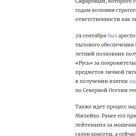
Сафаровым, которого с
годам колонии строго
ответственности как л
29 сентября
был
аресто
тылового обеспечения 
летний полковник пол
«Русь»
за покровитель
предметов личной гиг
в получении взятки
за
по Северной Осетии ге
Также идет процесс н
Милейко. Ранее его пр
лейтенанта за мошенни
салон красоты, а сейч