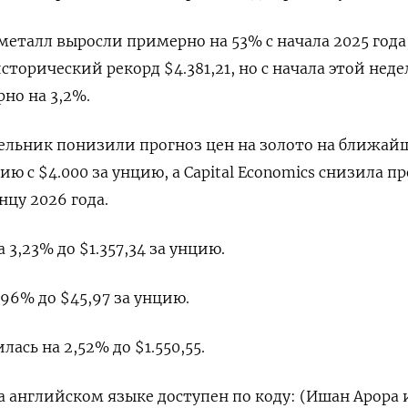
металл выросли примерно на 53% с начала 2025 года
сторический рекорд $4.381,21, но с начала этой нед
но на 3,2%.
дельник понизили прогноз цен на золото на ближай
ию с $4.000 за унцию, а Capital Economics снизила п
нцу 2026 года.
,23% до $1.357,34​​ за унцию.
96% до $45,97​ за унцию.
ась на 2,52% до $1.550,55.
 английском языке доступен по коду: (Ишан Арора 