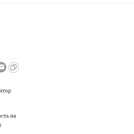
лятор
сть на
х