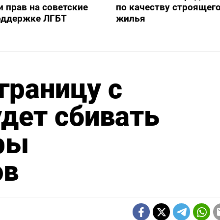
 прав на советские
по качеству строящег
оддержке ЛГБТ
жилья
границу с
удет сбивать
ры
ов