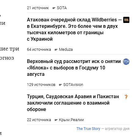
,
ели
шие три
рогноз
и