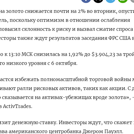
а на золото снижается почти на 2% во вторник, опус
ель, поскольку оптимизм в отношении ослабления
повысил склонность к риску и вызвал сжатие спроса
торы также ждут результатов заседания ФРС США в
 к 13:10 МСК снизилась на 1,92% до $3.904,23​ за тр
о низкого уровня с 6 октября.
удастся избежать полномасштабной торговой войны
ивают ралли рисковых активов, таких как акции. С 
о сказывается на активах-убежищах вроде золота», -
 ActivTrades.
изит денежную ставку. Инвесторы ждут, что скажет 
ава американского центробанка Джером Пауэлл.