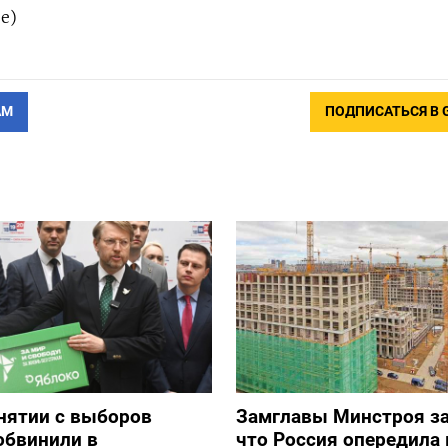
е)
АМ
ПОДПИСАТЬСЯ В 
снятии с выборов
Замглавы Минстроя за
обвинили в
что Россия опередила 