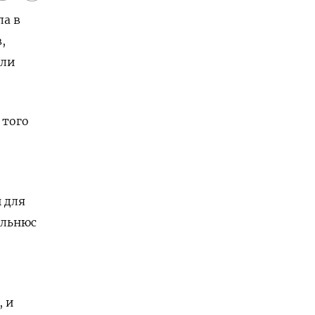
ла в
,
али
 того
 для
ильнюс
, и