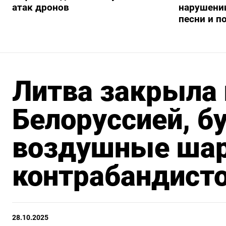
атак дронов
нарушении
песни и п
Литва закрыла 
Белоруссией, б
воздушные ша
контрабандист
28.10.2025