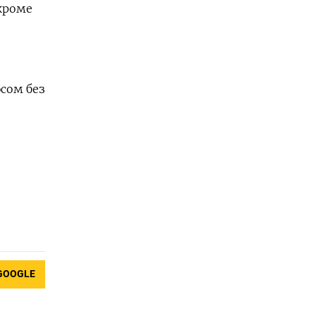
 кроме
сом без
GOOGLE