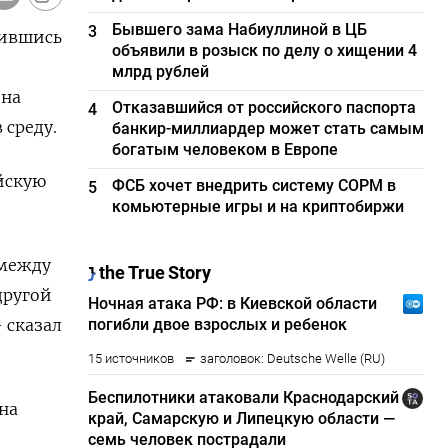
Бывшего зама Набиуллиной в ЦБ
3
тившись
объявили в розыск по делу о хищении 4
млрд рублей
 на
Отказавшийся от российского паспорта
4
 среду.
банкир-миллиардер может стать самым
богатым человеком в Европе
ойскую
ФСБ хочет внедрить систему СОРМ в
5
комьютерные игры и на криптобиржи
 между
другой
 сказал
на