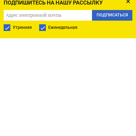
ПОДПИШИТЕСЬ НА НАШУ РАССЫЛКУ
Доля этих месторождений в общем объеме
ПОДПИСАТЬСЯ
производства нефти и газоконденсата в
Казахстане составляет около 70%, по оценке
Утренняя
Еженедельная
Рейтер на основе данных САЦ ТЭК.
Всего за девять месяцев 2025 года в Казахстане
добыто 75,736 миллиона тонн нефти и
газоконденсата.
Производство сырья за аналогичный период
прошлого года составляло 66,735 миллиона
тонн, по данным Бюро нацстатистики.
Детальная информация о добыче нефти и
газоконденсата в Казахстане по компаниям в