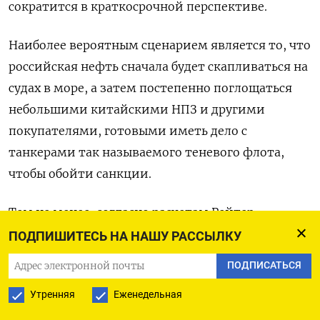
сократится в краткосрочной перспективе.
Наиболее вероятным сценарием является то, что
российская нефть сначала будет скапливаться на
судах в море, а затем постепенно поглощаться
небольшими китайскими НПЗ и другими
покупателями, готовыми иметь дело с
танкерами так называемого теневого флота,
чтобы обойти санкции.
Тем не менее, согласно расчетам Рейтер,
решение Трампа способно привести к
ПОДПИШИТЕСЬ НА НАШУ РАССЫЛКУ
исчезновению как минимум 1,5 миллиона
ПОДПИСАТЬСЯ
баррелей в сутки с части рынка, соблюдающей
Утренняя
Еженедельная
санкционный режим.