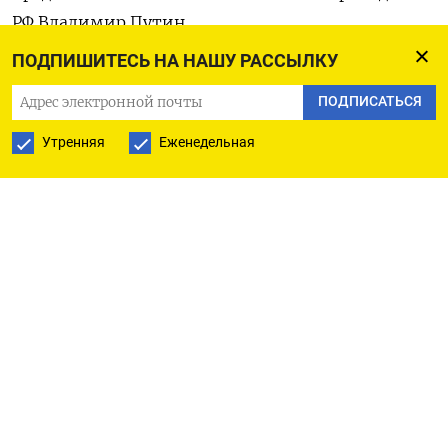
РФ Владимир Путин.
ПОДПИШИТЕСЬ НА НАШУ РАССЫЛКУ
«В двух местах — в городе Купянске и городе
ПОДПИСАТЬСЯ
Красноармейске (
в Кремле так называют
Покровск.
— TMT) — противник оказался
Утренняя
Еженедельная
блокирован, в окружении», — сказал Путин.
По его словам, ситуация в зоне проведения
«СВО» складывается для ВС РФ благоприятно
и российские войска «на всех участках идут
вперед, действуют активно».
По словам Путина, Россия «не против пустить»
в «зоны окружения» представителей
украинской и зарубежной прессы и готова
«подвезти» журналистов в определенные