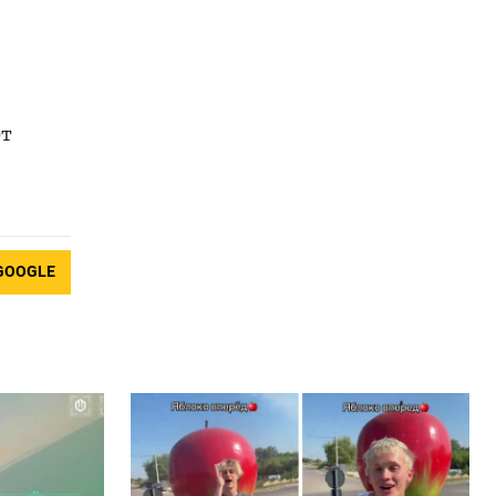
рт
GOOGLE