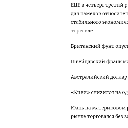
ЕЦБ в четверг третий 
дал намеков относите
стабильного экономиче
торговле.
Британский фунт опусти
Швейцарский франк мал
Австралийский доллар п
«Киви» снизился на 0,3
Юань на материковом ры
рынке торговался без з