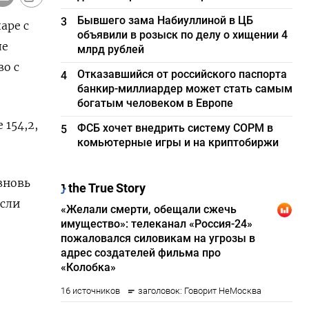
Бывшего зама Набиуллиной в ЦБ
3
аре с
объявили в розыск по делу о хищении 4
ле
млрд рублей
о с
Отказавшийся от российского паспорта
4
банкир-миллиардер может стать самым
богатым человеком в Европе
 154,2,
ФСБ хочет внедрить систему СОРМ в
5
комьютерные игры и на криптобиржи
вновь
если