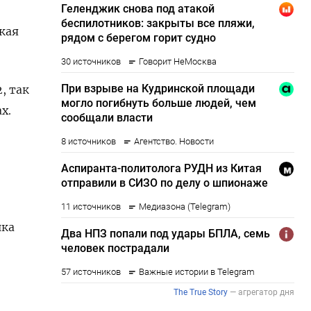
кая
, так
х.
-
нка