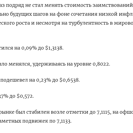
раз подряд не стал менять стоимость заимствований
льно будущих шагов на фоне сочетания низкой инф
ского роста и несмотря на турбулентность в миров
лся на 0,09% до $1,3138​.
о менялся, удерживаясь на уровне 0,8022​.
одешевел на 0,23% до $0,6538​.
7% до $0,572​.
нке был стабилен возле отметки до​ 7,1115​, на оф
аметных подвижек по 7,1133.