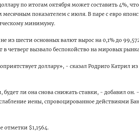
доллару по итогам октября может составить 4%, что
 месячным показателем с июля. В паре с евро японс
рическому минимуму.
не из шести основных валют вырос на 0,1% до 99,572​
т в четверг вызвало беспокойство на мировых рынка
оприятствует доллару», - сказал Родриго Катрил из
, будет ли она снова снижать ставки, - добавил он. 
слабление иены, спровоцированное действиями Ба
е отметки $1,1564​.