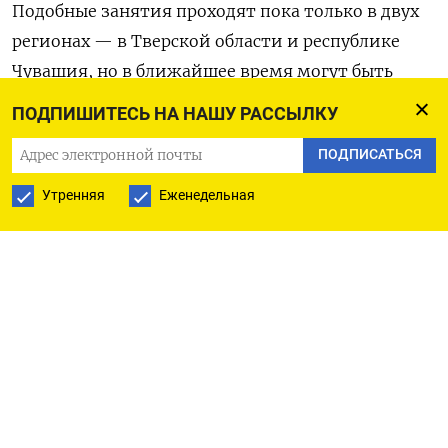
Подобные занятия проходят пока только в двух
регионах — в Тверской области и республике
Чувашия, но в ближайшее время могут быть
внедрены в других субъектах,
пишет
«Верстка».
ПОДПИШИТЕСЬ НА НАШУ РАССЫЛКУ
Издание ознакомилось с учебными пособиями,
ПОДПИСАТЬСЯ
которые были утверждены региональными
Утренняя
Еженедельная
министерствами образования. В частности,
тверские учителя получили пособие «Любовь.
Семья. Целомудрие», которое содержит 19
готовых учебных планов для «интерактивных
уроков» и «рефлексивных практикумов». Так,
в готовом плане урока «Смысл жизни»
педагогам предлагают убеждать школьников
в том, что жизнь неверующего человека