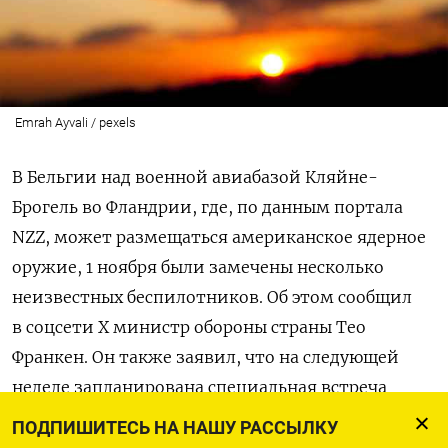
Emrah Ayvali / pexels
В Бельгии над военной авиабазой Кляйне-
Брогель во Фландрии, где, по данным портала
NZZ, может размещаться американское ядерное
оружие, 1 ноября были замечены несколько
неизвестных беспилотников. Об этом сообщил
в соцсети X министр обороны страны Тео
Франкен. Он также заявил, что на следующей
неделе запланирована специальная встреча
с представителями полиции для анализа
ПОДПИШИТЕСЬ НА НАШУ РАССЫЛКУ
инцидента и выработки мер по поиску