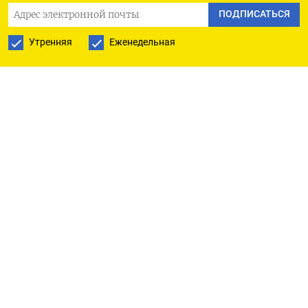
ПОДПИСАТЬСЯ
и задержанию операторов дронов.
Утренняя
Еженедельная
Как напоминает NZZ, в октябре авиабазу
Кляйне-Брогель использовали в рамках
ежегодных учениий НАТО, в ходе которых
отрабатывались сценарии обороны территории
альянса с применением ядерного оружия.
Издание указывает, что на базе могут храниться
американские ядерные боеприпасы,
размещенные в Европе, однако официального
подтверждения этой информации нет.
За последние месяцы власти нескольких
европейских стран неоднократно фиксировали
проникновение дронов в свое воздушное