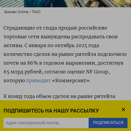
Бизнес Online / ТАСС
Страдающие от спада продаж российские
торговые сети вынуждены распродавать свои
активы. С января по октябрь 2025 года
количество сделок на рынке ритейла подскочило
почти на 86% в годовом выражении, достигнув
65 млрд рублей, согласно оценке NF Group,
которую
приводит
«Коммерсант».
К концу года объем сделок на рынке ритейла
может вырасти примерно до 283 млрд рублей
ПОДПИШИТЕСЬ НА НАШУ РАССЫЛКУ
(учитывая также покупки сетями непрофильных
активов), что превысит прошлогодние значения
ПОДПИСАТЬСЯ