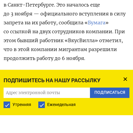
в Санкт-Петербурге. Это началось еще
до 3 ноября — официального вступления в силу
запрета на их работу, сообщила «
Бумага
»
со ссылкой на двух сотрудников компании. При
этом бывший работник «ВкусВилла» отметил,
что в этой компании мигрантам разрешили
продолжить работу до 6 ноября.
Часть отключенных курьеров получает
ПОДПИШИТЕСЬ НА НАШУ РАССЫЛКУ
предложения занять другие должности
в компании, рассказал изданию курьер Павел.
ПОДПИСАТЬСЯ
Речь идет, например, о вакансиях на складах.
Утренняя
Еженедельная
Однако, по словам Павла, многие иностранные
сотрудники предпочли заранее уволиться: кто-
то вернулся домой, кто-то устроился