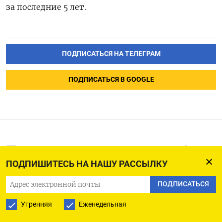
за последние 5 лет.
ПОДПИСАТЬСЯ НА ТЕЛЕГРАМ
ПОДПИСАТЬСЯ В GOOGLE
Перевозки грузов по ж/д в
РФ в октябре выросли на
ПОДПИШИТЕСЬ НА НАШУ РАССЫЛКУ
0,1% г/г
ПОДПИСАТЬСЯ
Утренняя
Еженедельная
05.11.2025