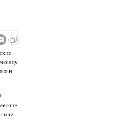
рские
 месяцу
ных и
й
 месяце
чнили