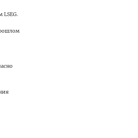
м LSEG.
прошлом
ласно
ния