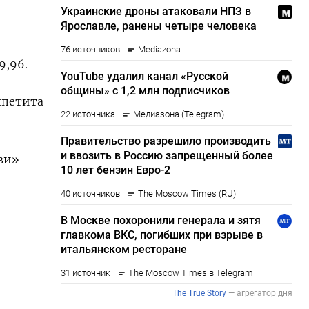
,96​.
ппетита
иви»