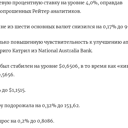
евую процентную ставку на уровне 4,0%, оправдав
 опрошенных Рейтер аналитиков.
не из шести основных валют снизился на 0,17% до 99
лько повышенную чувствительность к улучшению а
риго Катрил из National Australia Bank.
был стабилен на уровне $0,6506, в то время как «к
,5656​.
о $1,1515​.
у подорожала на 0,32%​ до 153,62.
ос на 0,2% до 0,8086.