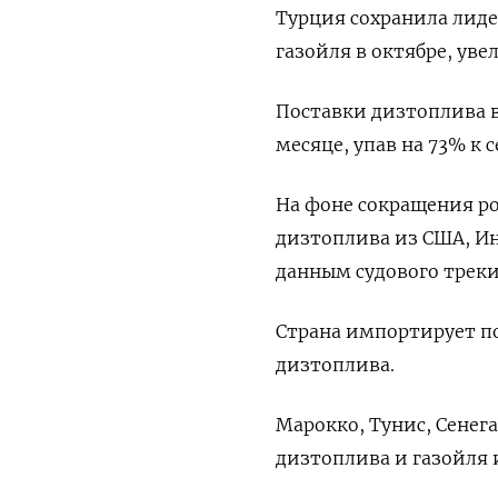
Турция сохранила лиде
газойля в октябре, уве
Поставки дизтоплива 
месяце, упав на 73% к 
На фоне сокращения р
дизтоплива из США, Ин
данным судового треки
Страна импортирует по
дизтоплива.
Марокко, Тунис, Сене
дизтоплива и газойля 