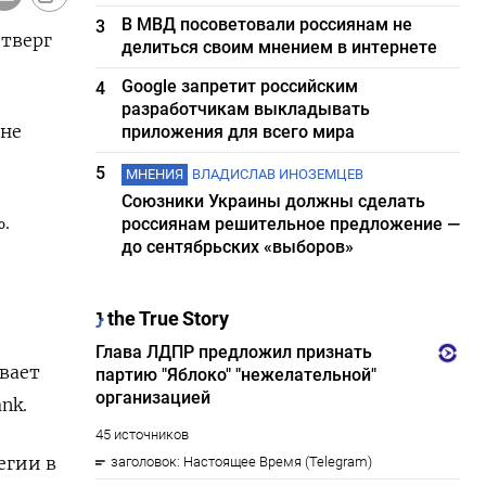
В МВД посоветовали россиянам не
3
етверг
делиться своим мнением в интернете
Google запретит российским
4
разработчикам выкладывать
оне
приложения для всего мира
5
МНЕНИЯ
ВЛАДИСЛАВ ИНОЗЕМЦЕВ
Союзники Украины должны сделать
.
россиянам решительное предложение —
до сентябрьских «выборов»
вает
nk.
егии в