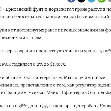
) - Британский фунт и норвежская крона растут в ч
банки обеих стран сохранили ставки без изменений.
тупив от достигнутых ранее пиковых значений на ф
 рисковым активам.
етверг сохранил процентную ставку на уровне 4,00%
2 МСК поднялся 0,2% до $1,3075.
лии обещает быть интересным. Мы получим новые
жны дать представление о том, как регулятор оцени
инфляции», - сказал Майкл Пфистер из Commerzba
ла на 0,38% до 10,1745 за доллар - центробанк Норв