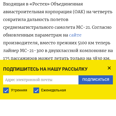
Входящая в «Ростех» Объединенная
авиастроительная корпорация (ОАК) на четверть
сократила дальность полетов
среднемагистрального самолета МС-21. Согласно
обновленным параметрам на
сайте
производителя, вместо прежних 5100 км теперь
лайнер МС-21-300 в двухклассной компоновке на
175 пассажиров может летать только на 3830 км.
При этом максимальная взлетная масса
ПОДПИШИТЕСЬ НА НАШУ РАССЫЛКУ
самолета не изменилась и составляет 85 тонн. На
ПОДПИСАТЬСЯ
это
обратили
внимание «Ведомости».
Утренняя
Еженедельная
Представитель «Ростеха» пояснил изданию, что
на сайте ОАК указаны расчетные характеристики
реальной машины, которая уже создана «в