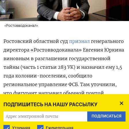
«Ростовводоканал»
Ростовский областной суд
признал
генерального
директора «Ростовводоканала» Евгения Юркина
виновным в разглашении государственной
тайны (часть 1 статьи 283 УК) и назначил ему 1,5
года колонии-поселения, сообщило
региональное управление ФСБ. Там уточнили,
что фигурант
направил обычной почтой
в местное министерство ЖКХ документы
ПОДПИШИТЕСЬ НА НАШУ РАССЫЛКУ
с секретными сведениями о критически важной
ПОДПИСАТЬСЯ
инфраструктуре Ростова-на-Дону. В результате
эти данные «стали достоянием лица,
Утренняя
Еженедельная