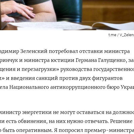
t.me / V_Zelens
адимир Зеленский потребовал отставки министра
Гринчук и министра юстиции Германа Галущенко, з
ения и перезагрузки» руководства государственно
» и введения санкций против двух фигурантов
ела Национального антикоррупционного бюро Укр
нистр энергетики не могут оставаться на должнос
ли есть обвинения, на них нужно отвечать. Решение
о быть оперативным. Я попросил премьер-министра