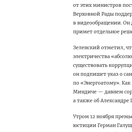
от этих министров пос
Верховной Рады подде
в видеообращении. Он 
примет отдельное реше
Зеленский отметил, чт
электричества «абсолю
существовать коррупци
он подпишет указ о са
по «Энергоатому». Как
Миндиче — давнем сора
а также об Александре
Утром 12 ноября прем
юстиции Герман Галущ