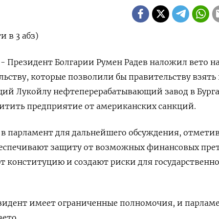
 в 3 абз)
) - Президент Болгарии Румен Радев наложил вето н
льству, которые позволили бы правительству взять
ий Лукойлу нефтеперерабатывающий завод в Бурга
щитить предприятие от американских санкций.
 в парламент для дальнейшего обсуждения, отметив
беспечивают защиту от возможных финансовых пре
ют конституцию и создают риски для государственн
езидент имеет ограниченные полномочия, и парлам
вето.