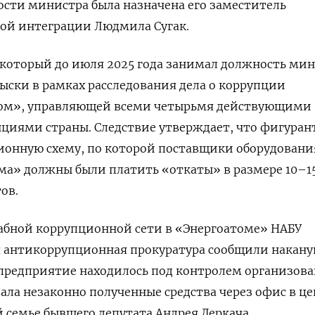
сти министра была назначена его заместитель
кой интеграции Людмила Сугак.
, который до июля 2025 года занимал должность ми
ыски в рамках расследования дела о коррупции
том», управляющей всеми четырьмя действующими
циями страны. Следствие утверждает, что фигуран
ионную схему, по которой поставщики оборудовани
ома» должны были платить «откаты» в размере 10–
тов.
абной коррупционной сети в «Энергоатоме» НАБУ
 антикоррупционная прокуратура сообщили накану
 предприятие находилось под контролем организов
ала незаконно полученные средства через офис в це
семье бывшего депутата Андрея Деркача.