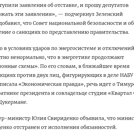
тупили заявления об отставке, и прошу депутатов
ржать эти заявления», — подчеркнул Зеленский
добавил, что Совет национальной безопасности и о
ние о санкциях по представлению правительства.
о в условиях ударов по энергосистеме и отключени
тно ненормально, что в энергетике продолжают
онные схемы». По его словам, в ближайшее время
нкциях против двух лиц, фигурирующих в деле НАБУ
 писала «Экономическая правда», речь идет о Тимур
тнике президента и совладельце студии «Квартал 
 Цукермане.
ьер-министр Юлия Свириденко объявила, что мини
енко отстранен от исполнения обязанностей.