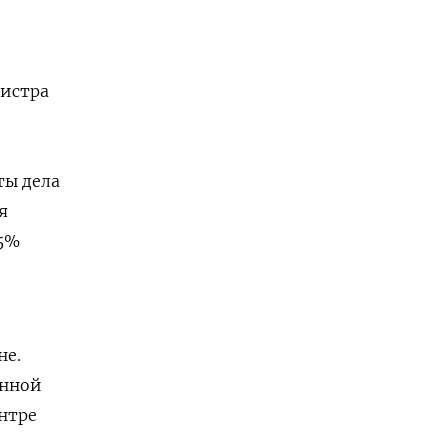
нистра
ты дела
я
15%
не.
анной
нтре