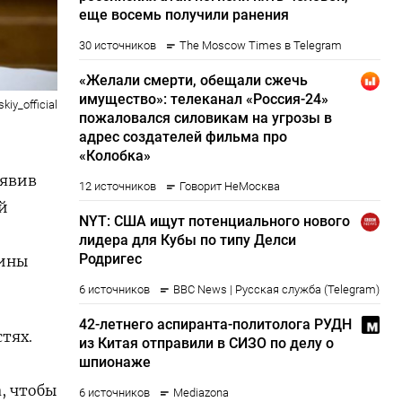
kiy_official
аявив
й
аины
тях.
, чтобы