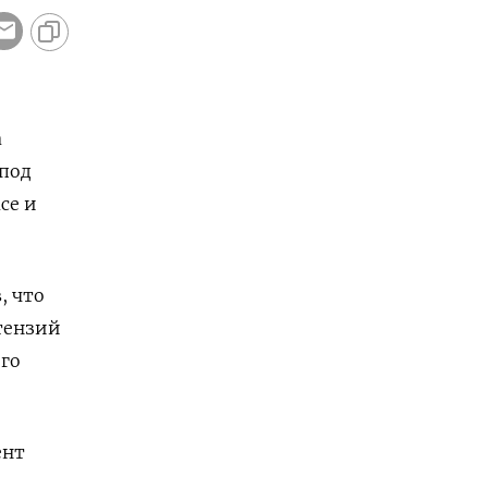
а
 под
се и
, что
тензий
ого
ент