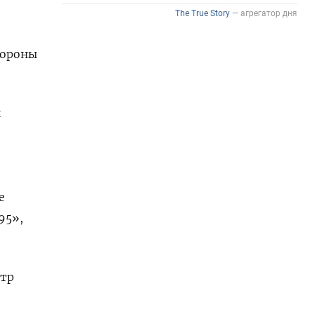
бороны
й
е
95»,
стр