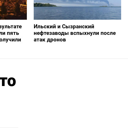
зультате
Ильский и Сызранский
ли пять
нефтезаводы вспыхнули после
получили
атак дронов
то