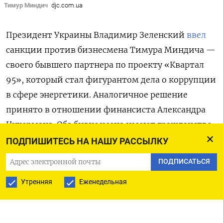
Тимур Миндич
djc.com.ua
Президент Украины Владимир Зеленский
ввел
санкции против бизнесмена Тимура Миндича —
своего бывшего партнера по проекту «Квартал
95», который стал фигурантом дела о коррупции
в сфере энергетики. Аналогичное решение
принято в отношении финансиста Александра
Цукермана. Оба бизнесмена имеют гражданство
Израиля — они покинули Украину незадолго
ПОДПИШИТЕСЬ НА НАШУ РАССЫЛКУ
до начала уголовного преследования, несмотря
ПОДПИСАТЬСЯ
на запрет мужчинам выезжать за границу
Утренняя
Еженедельная
в связи с военным положением.
Санкции против Миндича и Цукермана будут