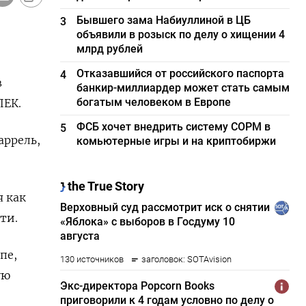
Бывшего зама Набиуллиной в ЦБ
3
объявили в розыск по делу о хищении 4
млрд рублей
Отказавшийся от российского паспорта
4
в
банкир-миллиардер может стать самым
богатым человеком в Европе
ПЕК.
ФСБ хочет внедрить систему СОРМ в
5
аррель,
комьютерные игры и на криптобиржи
я как
ти.
пе,
ую