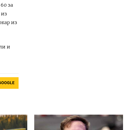
60 за
 из
ркар из
ли и
GOOGLE