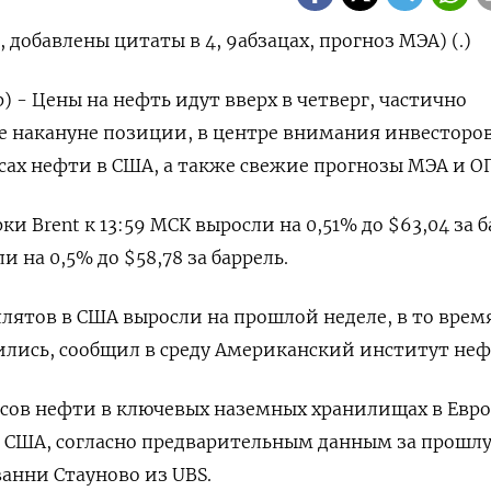
добавлены цитаты в 4, 9абзацах, прогноз МЭА) (.)
) - Цены на нефть идут вверх в четверг, частично
е накануне позиции, в центре внимания инвесторо
асах нефти в США, а также свежие прогнозы МЭА и О
и Brent к 13:59 МСК выросли на 0,51% до $63,04 за б
 на 0,5% до $58,78 за баррель.
лятов в США выросли на прошлой неделе, в то врем
ились, сообщил в среду Американский институт неф
сов нефти в ключевых наземных хранилищах в Евро
и США, согласно предварительным данным за прошл
ванни Стауново из UBS.