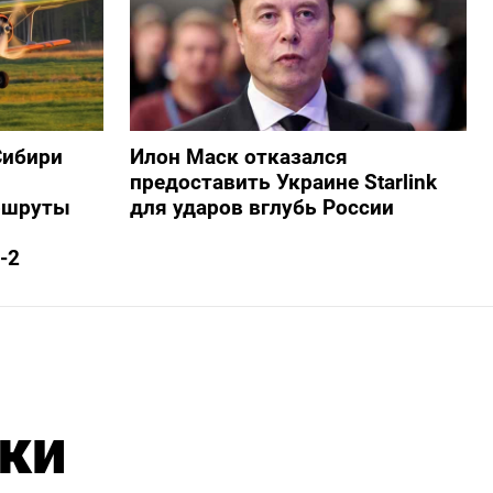
Сибири
Илон Маск отказался
предоставить Украине Starlink
ршруты
для ударов вглубь России
-2
ки