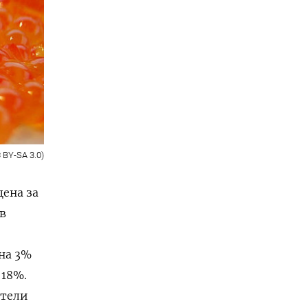
 BY-SA 3.0)
цена за
в
 на 3%
 18%.
атели