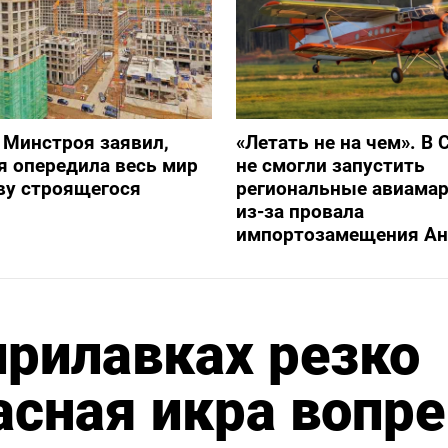
 Минстроя заявил,
«Летать не на чем». В 
я опередила весь мир
не смогли запустить
ву строящегося
региональные авиама
из-за провала
импортозамещения Ан
прилавках резко
сная икра вопре