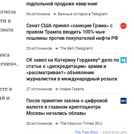
огноза
ти в
овала
анса
жения»,
ете в
ий и