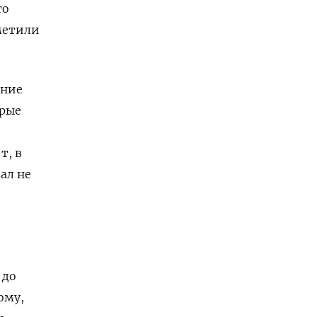
то
тметили
ание
орые
т, в
ал не
 до
ому,