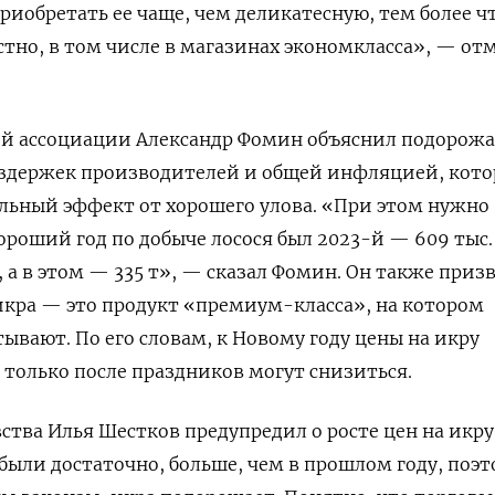
риобретать ее чаще, чем деликатесную, тем более ч
стно, в том числе в магазинах экономкласса», — о
й ассоциации Александр Фомин объяснил подорож
издержек производителей и общей инфляцией, кот
льный эффект от хорошего улова. «При этом нужно
роший год по добыче лосося был 2023-й — 609 тыс. 
 а в этом — 335 т», — сказал Фомин. Он также призв
 икра — это продукт «премиум-класса», на котором
ывают. По его словам, к Новому году цены на икру
и только после праздников могут снизиться.
ства Илья Шестков предупредил о росте цен на икру
обыли достаточно, больше, чем в прошлом году, поэт