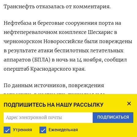
Транснефть отказалась от комментария.
Нефтебаза и береговые сооружения порта на
нефтеперевалочном комплексе Шесхарис в
черноморском Новороссийске были повреждены
в результате атаки беспилотных летательных
аппаратов (БПЛА) в ночь на 14 ноября, сообщил
оперштаб Краснодарского края.
По данным источников, повреждения
затронули, в частности, причалы 1 и 1а,
принимающие танкеры дедвейтом 140.000 тонн
ПОДПИШИТЕСЬ НА НАШУ РАССЫЛКУ
и 40.000 тонн соответственно.
ПОДПИСАТЬСЯ
Прекращение отгрузок создало угрозу
Утренняя
Еженедельная