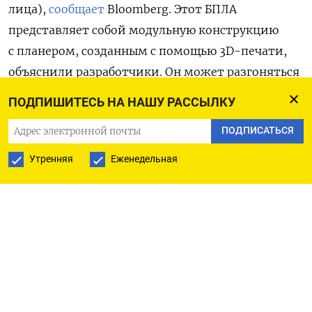
лица),
сообщает
Bloomberg. Этот БПЛА
представляет собой модульную конструкцию
с планером, созданным с помощью 3D-печати,
объяснили разработчики. Он может разгоняться
до 300 км/ч и подниматься на высоту до 5000
ПОДПИШИТЕСЬ НА НАШУ РАССЫЛКУ
метров.
ПОДПИСАТЬСЯ
P1-Sun был создан с учетом опыта украинских
Утренняя
Еженедельная
войск по перехвату и уничтожению российских
ударных беспилотников «Герань-2», десятки
и сотни которых Россия еженедельно выпускает
по городам Украины. Эти перехватчики также
могут быть использованы против вертолетов,
заявили в SkyFall, отметив, что P1-Sun
производится «тысячами» единиц в месяц.