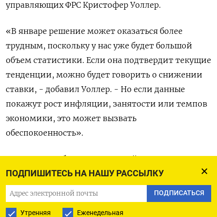
управляющих ФРС Кристофер Уоллер.
«В январе решение может оказаться более
трудным, поскольку у нас уже будет большой
объем статистики. Если она подтвердит текущие
тенденции, можно будет говорить о снижении
ставки, - добавил Уоллер. - Но если данные
покажут рост инфляции, занятости или темпов
экономики, это может вызвать
обеспокоенность».
Оригинал сообщения на английском языке
ПОДПИШИТЕСЬ НА НАШУ РАССЫЛКУ
доступен по коду: (Говард Шнайдер, перевел
Томаш Каник)
ПОДПИСАТЬСЯ
Утренняя
Еженедельная