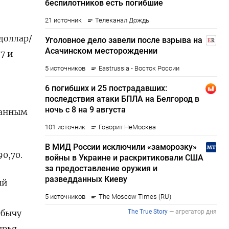
доллар/
7 и
 данным
0,70.
ый
обычу
ырья