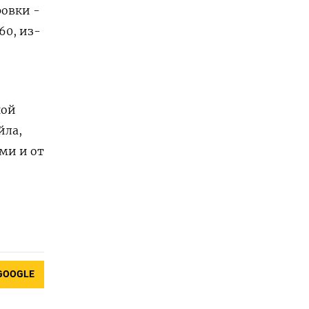
ровки -
60, из-
ной
йла,
ми и от
GOOGLE