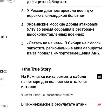
дефицитный бюджет
У России диагностировали военную
3
версию «голландской болезни»
Украинские морские дроны атаковали
4
Ялту во время собрания в ресторане
высокопоставленных военных
учки
«Летать не на чем». В Сибири не смогли
5
запустить региональные авиамаршруты
из-за провала импортозамещения Ан-2
кие
ся
о
е по