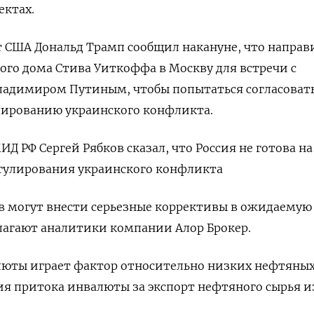
ектах.
т США Дональд Трамп сообщил накануне, что направ
ого дома Стива Уиткоффа в Москву для встречи с
ладимиром Путиным, чтобы попытаться согласоват
лированию украинского конфликта.
Д РФ Сергей Рябков сказал, что Россия не готова на
егулирования украинского конфликта
в могут внести серьезные коррективы в ожидаемую
лагают аналитики компании Алор Брокер.
люты играет фактор относительно низких нефтяных
 притока инвалюты за экспорт нефтяного сырья из