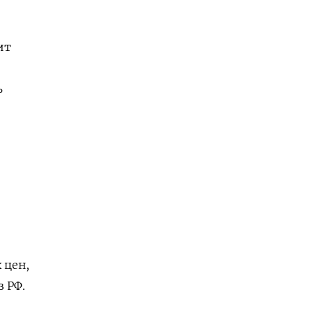
ит
ь
 цен,
 РФ.