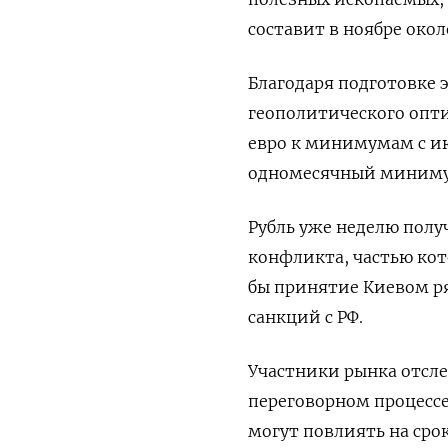
составит в ноябре око
Благодаря подготовке э
геополитического опти
евро к минимумам с июл
одномесячный минимум
Рубль уже неделю полу
конфликта, частью кот
бы принятие Киевом р
санкций с РФ.
Участники рынка отсл
переговорном процессе
могут повлиять на сро