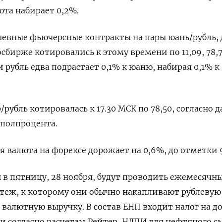
люта набирает 0,2%.
евные фьючерсные контракты на пары юань/рубль, 
осбирже котировались к этому времени по 11,09, 78,7
и рубль едва подрастает 0,1% к юаню, набирая 0,1% к
/рубль котировалась к 17.30 МСК по 78,50, согласно
 полпроцента.
ая валюта на форексе дорожает на 0,6%, до отметки 9
 в пятницу, 28 ноября, будут проводить ежемесячн
теж, к которому они обычно накапливают рублевую
 валютную выручку. В состав ЕНП входит налог на д
и согласно расчетам Рейтер, НДПИ для нефтяного с