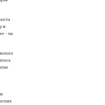
роста
р и
же - на
нского
ялось
ятие
ые
ческих