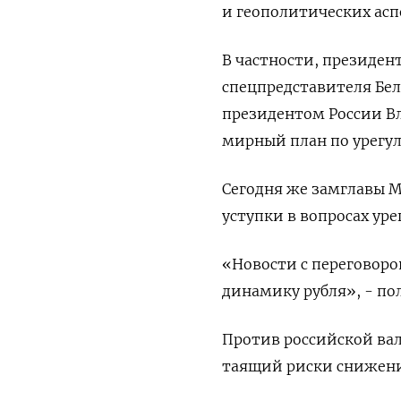
и геополитических асп
В частности, президен
спецпредставителя Бел
президентом России В
мирный план по урегу
Сегодня же замглавы МИ
уступки в вопросах ур
«Новости с переговоро
динамику рубля», - по
Против российской ва
таящий риски снижения