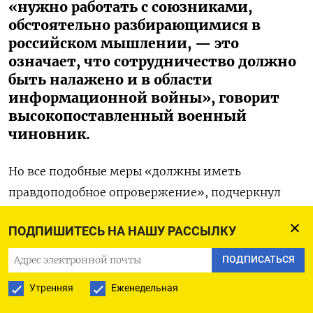
«нужно работать с союзниками,
обстоятельно разбирающимися в
российском мышлении, — это
означает, что сотрудничество должно
быть налажено и в области
информационной войны», говорит
высокопоставленный военный
чиновник.
Но все подобные меры «должны иметь
правдоподобное опровержение», подчеркнул
дипломат ЕС.
ПОДПИШИТЕСЬ НА НАШУ РАССЫЛКУ
Что не нужно будет опровергать, так это военные
ПОДПИСАТЬСЯ
учения НАТО, но для большего эффекта
Утренняя
Еженедельная
проводить их надо неожиданно. НАТО –