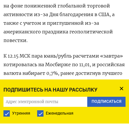
на фоне пониженной глобальной торговой
активности из-за Дня благодарения в США, а
также с учетом и приглушенной из-за
американского праздника геополитической
повестки.
К 12.15 МСК пара юань/рубль расчетами «завтра»
котировалась на Мосбирже по 11,01, и российская
валюта набирает 0,7%, ранее достигнув лучшего
значения за шесть недель, 10,9955.
ПОДПИШИТЕСЬ НА НАШУ РАССЫЛКУ
На форексе пара доллар/рубль котировалась к
ПОДПИСАТЬСЯ
12.15 МСК по 78,20, согласно данным LSEG, и рубль
Утренняя
Еженедельная
набирает 0,4%