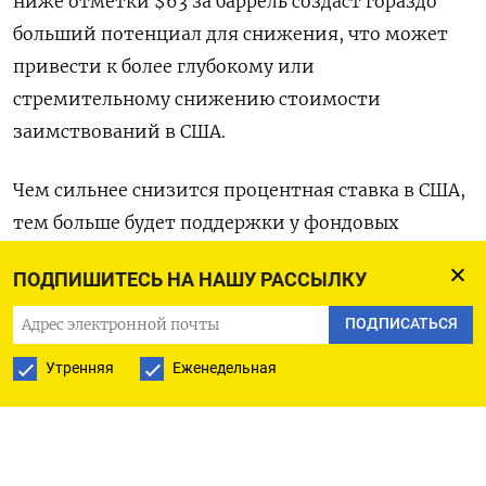
ниже отметки $63 за баррель создаст гораздо
больший потенциал для снижения, что может
привести к более глубокому или
стремительному снижению стоимости
заимствований в США.
Чем сильнее снизится процентная ставка в США,
тем больше будет поддержки у фондовых
рынков, которая способствовала притоку средств
ПОДПИШИТЕСЬ НА НАШУ РАССЫЛКУ
в сделки кэрри-трейд в 2025 году. И в то время
как ранее ожидалось, что нижнее значение по
ПОДПИСАТЬСЯ
итогам цикла смягчения ДКП в США составит
Утренняя
Еженедельная
3%, теперь оно прогнозируется еще ниже.
Это должно привести к усилению давления на
доллар по мере увеличения спекулятивных