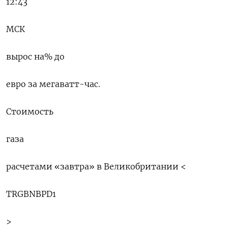
12:43
МСК
вырос на% до
евро за мегаватт-час.
Стоимость
газа
расчетами «завтра» в Великобритании <
TRGBNBPD1
>