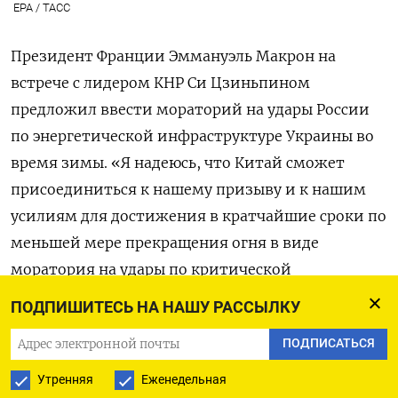
EPA / ТАСС
Президент Франции Эммануэль Макрон на
встрече с лидером КНР Си Цзиньпином
предложил ввести мораторий на удары России
по энергетической инфраструктуре Украины во
время зимы. «Я надеюсь, что Китай сможет
присоединиться к нашему призыву и к нашим
усилиям для достижения в кратчайшие сроки по
меньшей мере прекращения огня в виде
моратория на удары по критической
инфраструктуре», —
сказал
французский
ПОДПИШИТЕСЬ НА НАШУ РАССЫЛКУ
президент. Он подчеркнул, что война в Украине
ПОДПИСАТЬСЯ
представляет угрозу европейской безопасности
и призвал Пекин использовать свое влияние на
Утренняя
Еженедельная