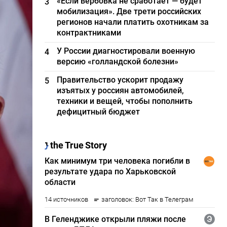
«Если вербовка не сработает — будет
3
мобилизация». Две трети российских
регионов начали платить охотникам за
контрактниками
У России диагностировали военную
4
версию «голландской болезни»
Правительство ускорит продажу
5
изъятых у россиян автомобилей,
техники и вещей, чтобы пополнить
дефицитный бюджет