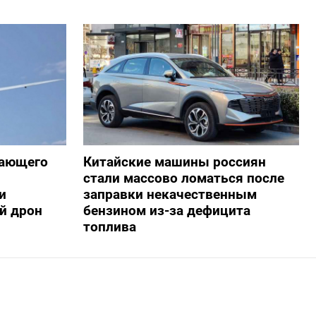
жающего
Китайские машины россиян
стали массово ломаться после
и
заправки некачественным
й дрон
бензином из-за дефицита
топлива