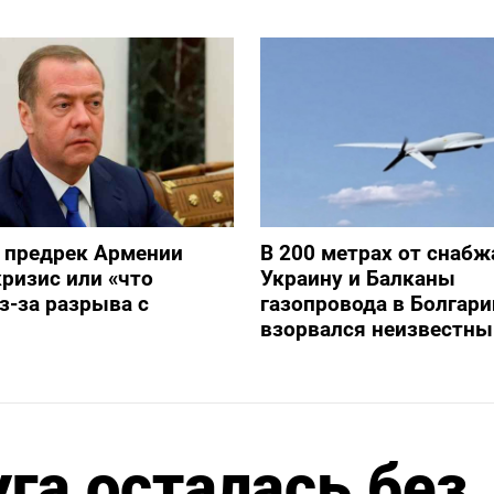
 предрек Армении
В 200 метрах от снаб
ризис или «что
Украину и Балканы
з-за разрыва с
газопровода в Болгари
взорвался неизвестны
га осталась без