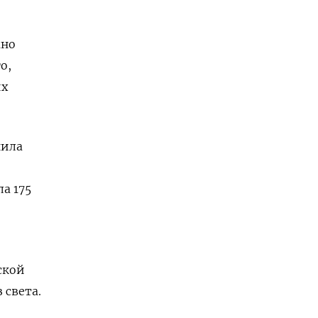
жно
о,
их
нила
а 175
ской
 света.