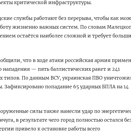
ъекты критической инфраструктуры.
дские службы работают без перерыва, чтобы как мо
аботу жизненно важных систем. По словам Малецког
ением остаётся наиболее сложной и требует больш
общили, что в ходе атаки российская армия приме
о нападения — пять баллистических ракет и 241
 типов. По данным ВСУ, украинская ПВО уничтожил
. З
афиксировано попадание 65 ударных БПЛА на 14
ооруженные силы также нанесли удар по энергетиче
уга, в результате чего город полностью остался без
ргии привело к остановке работы всего