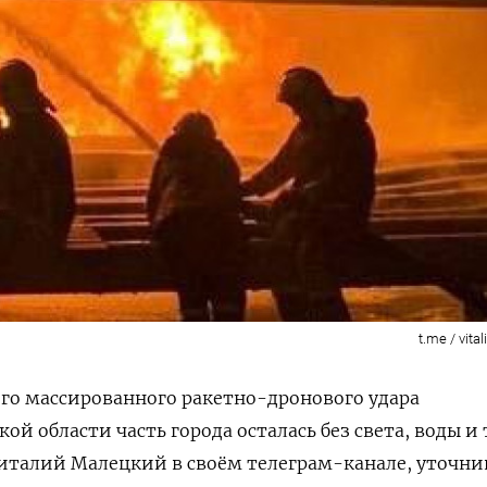
t.me / vita
ого массированного ракетно-дронового удара
ой области часть города осталась без света, воды и 
италий Малецкий в своём телеграм-канале, уточнив