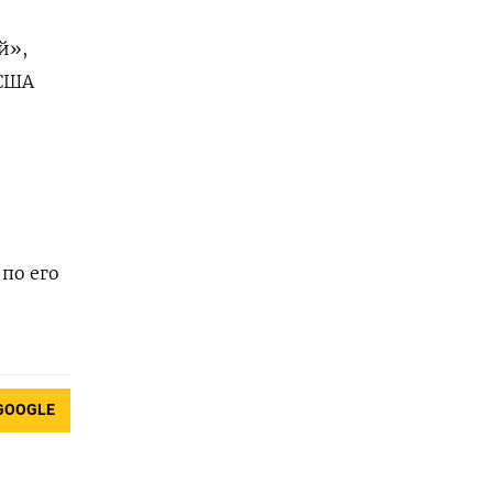
й»,
 США
по его
GOOGLE