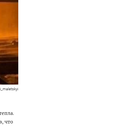
lii_maletskyi
тепла.
, что