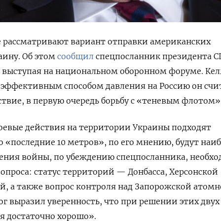
 рассматривают вариант отправки американских
аину. Об этом
сообщил
спецпосланник президента 
, выступая на национальном оборонном форуме. Кел
 эффективным способом давления на Россию он счи
твие, в первую очередь борьбу с «теневым флотом»
боевые действия на территории Украины подходят
о «последние 10 метров», по его мнению, будут наи
ения войны, по убеждению спецпосланника, необх
опроса: статус территорий — Донбасса, Херсонской
й, а также вопрос контроля над Запорожской атом
ог выразил уверенность, что при решении этих двух
ся достаточно хорошо».