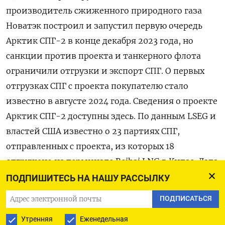
производитель сжиженного природного газа
Новатэк построил и запустил первую очередь
Арктик СПГ-2 в конце декабря 2023 года, но
санкции против проекта и танкерного флота
ограничили отгрузки и экспорт СПГ. О первых
отгрузках СПГ с проекта покупателю стало
известно в августе 2024 года. Сведения о проекте
Арктик СПГ-2 доступны здесь. По данным LSEG и
властей США известно о 23 партиях СПГ,
отправленных с проекта, из которых 18
отгружено на терминале Beihai LNG в Китае. Дата
загрузки Танкер Детали 1 1 авг 24г Sputnik Energy
ПОДПИШИТЕСЬ НА НАШУ РАССЫЛКУ
(прежнее партия СПГ перегружена недалеко от
ПОДПИСАТЬСЯ
Суэцкого канала название Pioneer, 9256602) по
Утренняя
Еженедельная
схеме борт-в-борт на газовоз New Energy,