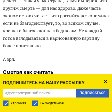
делать — такая у нас страна, такая империя, что
другим смерть — для нас здорово. Даже часть
экономистов считает, что российская экономика
если не благоденствует, то, во всяком случае,
крепка и благосклонна к беднякам. Не каждый
готов вглядываться в нарисованную картину
более пристально.
А зря.
Смотря как считать
Давайте начнем с Росстата. Зарплаты
ПОДПИШИТЕСЬ НА НАШУ РАССЫЛКУ
действительно выросли. Но вот Институт
ПОДПИСАТЬСЯ
экономики РАН посмотрел, как изменялась
доля
Утренняя
Еженедельная
оплаты труда
относительно ВВП, и выяснил, что
она… упала по сравнению с 2016-17 гг: тогда было