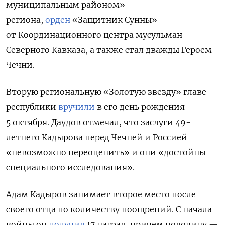
муниципальным районом»
региона,
орден
«Защитник Сунны»
от Координационного центра мусульман
Северного Кавказа, а также стал дважды Героем
Чечни.
Вторую региональную «Золотую звезду» главе
республики
вручили
в его день рождения
5 октября.
Даудов отмечал, что заслуги 49-
летнего Кадырова перед Чечней и Россией
«невозможно переоценить» и они «достойны
специального исследования».
Адам Кадыров занимает второе место после
своего отца по количеству поощрений. С начала
войны он
получил
17 наград, причем половину —