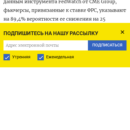
данным инструмента FedWatch от CME Group,
фьючерсы, привязанные к ставке ФРС, указывают
на 89,4% вероятности ее снижения на 25
базисных пунктов на декабрьском заседании.
ПОДПИШИТЕСЬ НА НАШУ РАССЫЛКУ
«ФРС объявит решение завтра, поэтому
участники рынка вряд ли собираются
ПОДПИСАТЬСЯ
корректировать позиции перед этим», - сказал
Утренняя
Еженедельная
Майкл Пфистер из Commerzbank. Трейдеры
также ждут публикации ноябрьского индекса
настроений малого бизнеса от Национальной
федерации независимого бизнеса, а также
данных о новых рабочих местах за октябрь от
JOLTS. Член совета управляющих ЕЦБ Изабель
Шнабель сказала в интервью агентству Блумберг
в понедельник, что следующий шаг центробанка