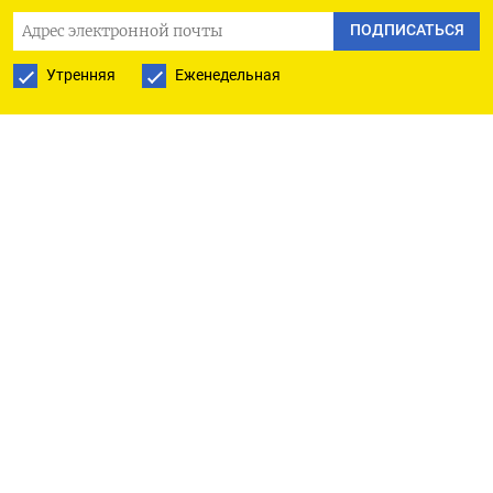
Результаты допразмещения станут известны
ПОДПИСАТЬСЯ
позднее.
Утренняя
Еженедельная
Предыдущее размещение этих бумаг состоялось
26 ноября, на 113,5 миллиарда рублей под 14,95%
годовых при спросе 203,4 миллиарда рублей.
(Московское бюро)
ПОДПИСАТЬСЯ НА ТЕЛЕГРАМ
ПОДПИСАТЬСЯ В GOOGLE