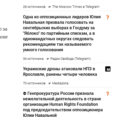
0 за
фоне