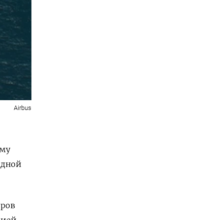
Airbus
ому
одной
еров
цией