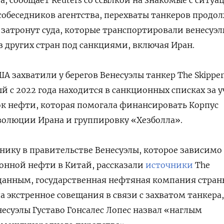
собеседников агентства, перехваты танкеров продо
затронут суда, которые транспортировали венесуэ
з других стран под санкциями, включая Иран.
ША захватили у берегов Венесуэлы танкер The Skipper
ый с 2022 года находится в санкционных списках за 
ок нефти, которая помогала финансировать Корпус
волюции Ирана и группировку «Хезболла».
нику в правительстве Венесуэлы, которое зависимо
онной нефти в Китай, рассказали
источники
The
х данным, государственная нефтяная компания стран
а экстренное совещания в связи с захватом танкера,
есуэлы Густаво Гонсалес Лопес назвал «наглым