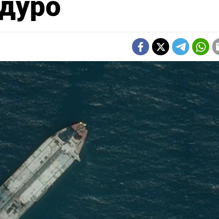
адуро