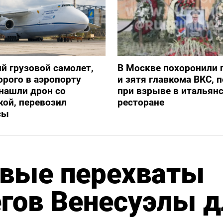
й грузовой самолет,
В Москве похоронили 
орого в аэропорту
и зятя главкома ВКС, 
нашли дрон со
при взрыве в итальян
ой, перевозил
ресторане
сы
овые перехваты
егов Венесуэлы 