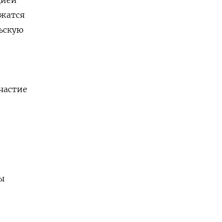
лжатся
льскую
участие
ы