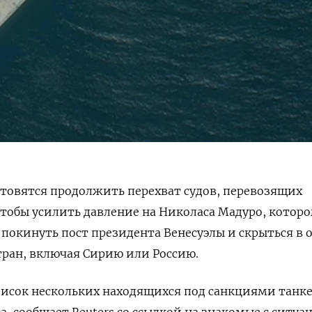
товятся продолжить перехват судов, перевозящих
чтобы усилить давление на Николаса Мадуро, котор
окинуть пост президента Венесуэлы и скрыться в 
ран, включая Сирию или Россию.
писок нескольких находящихся под санкциями танк
а, сообщает Reuters со ссылкой на знакомые с ситуа