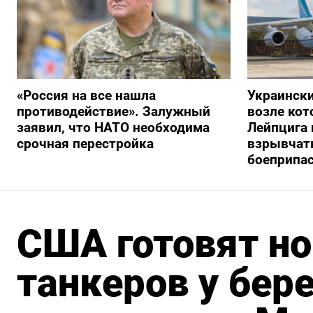
«Россия на все нашла
Украински
противодействие». Залужный
возле кот
заявил, что НАТО необходима
Лейпцига 
срочная перестройка
взрывчатк
боеприпа
США готовят н
танкеров у бер