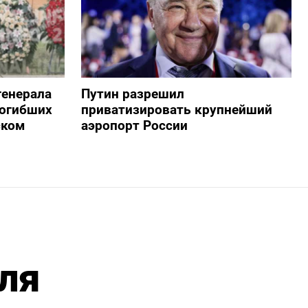
генерала
Путин разрешил
погибших
приватизировать крупнейший
ском
аэропорт России
для