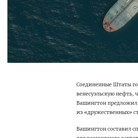
Соединенные Штаты го
венесуэльскую нефть, 
Вашингтон предложил п
из «дружественных» ст
Вашингтон составил с
для возможного захват