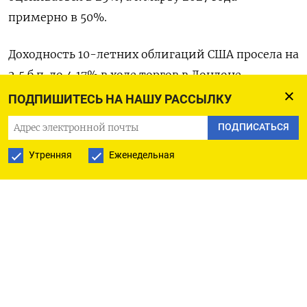
примерно в 50%.
Доходность 10-летних облигаций США просела на
2,5 б.п. до 4,17% в ходе торгов в Лондоне.
ПОДПИШИТЕСЬ НА НАШУ РАССЫЛКУ
Доходность 30-летних немецких госбондов упала
ПОДПИСАТЬСЯ
на 2,5 б.п. до 3,46%.
Утренняя
Еженедельная
Доходность немецких 2-летних бумаг была
малоподвижна на уровне 2,16%.
Доходность 10-летних итальянских
гособлигаций опустилась на 4 б.п. до 3,52%.
Доходность 10-летних госбондов Франции
снизилась на 3 б.п. до 3,55%, при этом спред