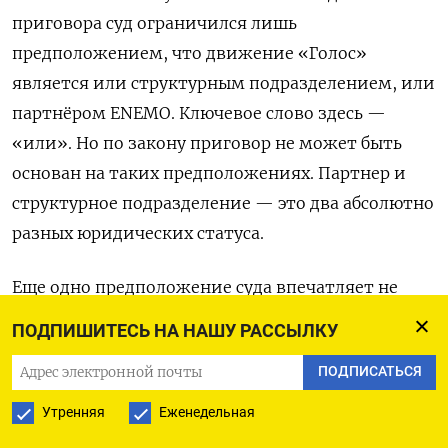
приговора суд ограничился лишь
предположением, что движение «Голос»
является или структурным подразделением, или
партнёром ENEMO. Ключевое слово здесь —
«или». Но по закону приговор не может быть
основан на таких предположениях. Партнер и
структурное подразделение — это два абсолютно
разных юридических статуса.
Еще одно предположение суда впечатляет не
меньше. Привожу цитату из приговора: «Суд
ПОДПИШИТЕСЬ НА НАШУ РАССЫЛКУ
обращает внимание и на зарубежные
ПОДПИСАТЬСЯ
финансирование: ENEMO и движение «Голос»
якобы поддерживаются американскими и
Утренняя
Еженедельная
европейскими организациями». Ключевое здесь