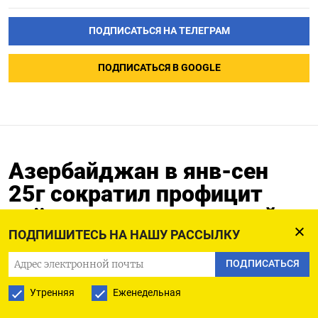
ПОДПИСАТЬСЯ НА ТЕЛЕГРАМ
ПОДПИСАТЬСЯ В GOOGLE
Азербайджан в янв-сен
25г сократил профицит
счёта текущих операций
до $3,0 млрд
ПОДПИШИТЕСЬ НА НАШУ РАССЫЛКУ
ПОДПИСАТЬСЯ
15.12.2025
Утренняя
Еженедельная