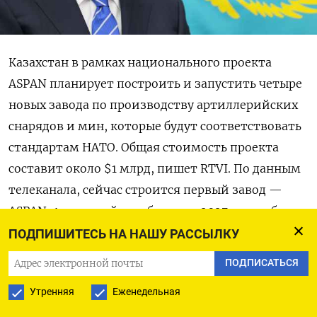
Казахстан в рамках национального проекта
ASPAN планирует построить и запустить четыре
новых завода по производству артиллерийских
снарядов и мин, которые будут соответствовать
стандартам НАТО. Общая стоимость проекта
составит около $1 млрд, пишет RTVI. По данным
телеканала, сейчас строится первый завод —
ASPAN-1, который заработает в 2027 году и будет
выпускать корпуса для снарядов и мин Сроки
ПОДПИШИТЕСЬ НА НАШУ РАССЫЛКУ
запуска остальных трех предприятий пока не
ПОДПИСАТЬСЯ
обозначены.
Утренняя
Еженедельная
«Казахстан долгое время не имел собственного