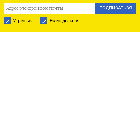
завтрашнее снижение ставки ЦБ», - сказала
ПОДПИСАТЬСЯ
Кэтлин Брукс из XTB.
Утренняя
Еженедельная
По словам Модупе Адегбембо из Jefferies,
сдержанный рост зарплат и ослабление ценового
давления, наряду со слабой активностью и
дезинфляционным воздействием мер бюджета
также укрепляют аргументы в пользу снижения
стоимости заимствований. Индекс доллара к
корзине из шести основных валют вырос на% до
98,498​, но по-прежнему близок к минимуму
начала октября, которого он коснулся во
вторник. С начала 2025 года долларовый индекс
просел примерно на 9,5% и может показать
самый сильный годовой спад с 2017 года.