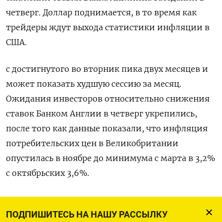
четверг. Доллар поднимается, в то время как
трейдеры ждут выхода статистики инфляции в
США.
с достигнутого во вторник пика двух месяцев и
может показать худшую сессию за месяц.
Ожидания инвесторов относительно снижения
ставок Банком Англии в четверг укрепились,
после того как данные показали, что инфляция
потребительских цен в Великобритании
опустилась в ноябре до минимума с марта в 3,2%
с октябрьских 3,6%.
«Отсюда еще далеко до целевого уровня в 2%;
ПОДПИШИТЕСЬ НА НАШУ РАССЫЛКУ
однако достаточно для укрепления надежд на