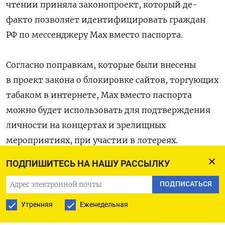
чтении приняла законопроект, который де-
факто позволяет идентифицировать граждан
РФ по мессенджеру Мах вместо паспорта.
Согласно поправкам, которые были внесены
в проект закона о блокировке сайтов, торгующих
табаком в интернете, Мах вместо паспорта
можно будет использовать для подтверждения
личности на концертах и зрелищных
мероприятиях, при участии в лотереях.
ПОДПИШИТЕСЬ НА НАШУ РАССЫЛКУ
Также с помощью Мах будет проверяться возраст
ПОДПИСАТЬСЯ
при покупке табака и алкголя, кальянов
и «безалкогольных тонизирующих напитков».
Утренняя
Еженедельная