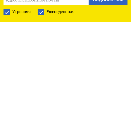
потребления в Германии, который нивелировал
Утренняя
Еженедельная
давление от застоя в промсекторе.
Инфляция держится около целевого уровня ЕЦБ
в 2%, и, согласно прогнозам, останется на этом
уровне в обозримом будущем.
ЕЦБ в четверг, вероятнее всего, пересмотрит
вверх часть прогнозов экономического роста и
инфляции - фактически завершив цикл
смягчения денежно-кредитной политики
СЛЕДУЮЩЕЕ ПОВЫШЕНИЕ СТАВКИ?
Не исключено, что главе Европейского