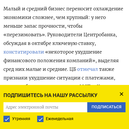
Малый и средний бизнес переносит охлаждение
экономики сложнее, чем крупный: у него
меньше запас прочности, чтобы
«перезимовать». Руководители Центробанка,
обсуждая в октябре ключевую ставку,
констатировали
«некоторое ухудшение
финансового положения компаний», выделяя
сред них малые и средние. ЦБ
отмечал
также
признаки ухудшение ситуации с платежами,
которые бьют прежде всего по МСП: «Крупные
компании могут менять условия
ПОДПИШИТЕСЬ НА НАШУ РАССЫЛКУ
взаиморасчетов и увеличивать сроки оплаты,
ПОДПИСАТЬСЯ
что может создавать проблемы для малого
Утренняя
Еженедельная
бизнеса, который несвоевременно получает