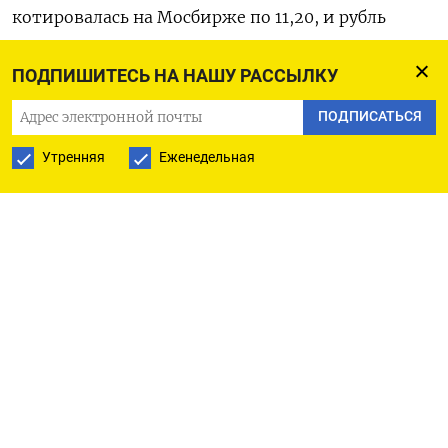
котировалась на Мосбирже по ⁠11,20, и рубль
дорожает почти ​на один процент.
ПОДПИШИТЕСЬ НА НАШУ РАССЫЛКУ
На форексе пара доллар/рубль котировалась ⁠к
ПОДПИСАТЬСЯ
12.00 МСК по 79,30, согласно данным LSEG, и
Утренняя
Еженедельная
рубль укрепляется на полтора процента.
В паре с евро рубль котируется на форексе ⁠по
93,06, набирая 1,3%.
Очередной Единый налоговый платеж пройдет в
следующий понедельник, и для формирования
запаса рублевой ликвидности под расчеты ‌с
бюджетом российские экспортеры обычно в
повышенных объемах продают валютную