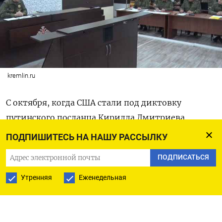
kremlin.ru
С октября, когда США стали под диктовку
путинского посланца Кирилла Дмитриева
составлять план мирного соглашения, сам
ПОДПИШИТЕСЬ НА НАШУ РАССЫЛКУ
кремлевский лидер шесть раз публично
ПОДПИСАТЬСЯ
выслушивал информацию о положении дел на
фронте, трижды появившись в военной форме.
Утренняя
Еженедельная
И уже месяц он и его военачальники
безостановочно доказывают россиянам и всему
миру, что армия захватила и контролирует