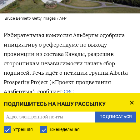
Bruce Bennett/ Getty Images / AFP
Избирательная комиссия Альберты одобрила
инициативу о референдуме по выходу
провинции из состава Канады, разрешив
сторонникам независимости начать сбор
подписей. Речь идёт о петиции группы Alberta
Prosperity Project («Проект процветания
Альберты»), сообщает
CBC
.
ПОДПИШИТЕСЬ НА НАШУ РАССЫЛКУ
До начала января группа обязана назначить
ПОДПИСАТЬСЯ
финансового директора, после чего ей будет
разрешено официально начать кампанию.
Утренняя
Еженедельная
В петиции предлагается вынести на голосование