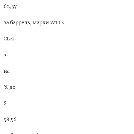
62,57
за баррель, марки WTI <
CLc1
> -
на
% до
$
58,56