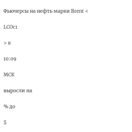
Фьючерсы на нефть марки Brent <
LCOc1
> к
10:09
МСК
выросли на
% до
$