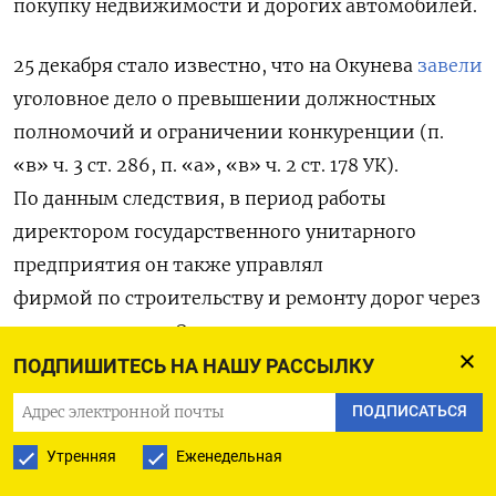
покупку недвижимости и дорогих автомобилей.
25 декабря стало известно, что на Окунева
завели
уголовное дело
о превышении должностных
полномочий и ограничении конкуренции (п.
«в» ч. 3 ст. 286, п. «а», «в» ч. 2 ст. 178 УК).
По данным следствия, в период работы
директором государственного унитарного
предприятия он также управлял
фирмой по строительству и ремонту дорог через
подставных лиц. Окунев организовал
антиконкурентное соглашение между
ПОДПИШИТЕСЬ НА НАШУ РАССЫЛКУ
несколькими организациями, которые
ПОДПИСАТЬСЯ
совместно участвовали в тендерах, искусственно
Утренняя
Еженедельная
завышая цены на торгах и заключая контракты