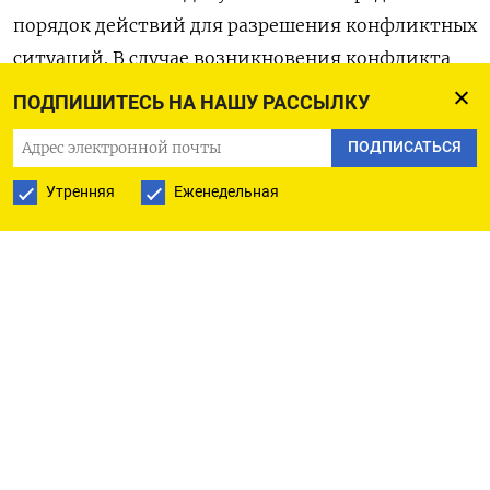
порядок действий для разрешения конфликтных
ситуаций. В случае возникновения конфликта
учитель должен установить факты и сообщить о
ПОДПИШИТЕСЬ НА НАШУ РАССЫЛКУ
ситуации руководству образовательного
ПОДПИСАТЬСЯ
учреждения. При необходимости к делу сразу
привлекаются правоохранительные органы.
Утренняя
Еженедельная
Затем выясняются все детали конфликта, его
участники проходят опрос, определяются
виновные. Если разобраться с ситуацией не
удается, руководителям школ и колледжей
рекомендуется обратиться в комиссию по
урегулированию споров между участниками
образовательных отношений. Последняя
рассматривает все факты и выносит письменное