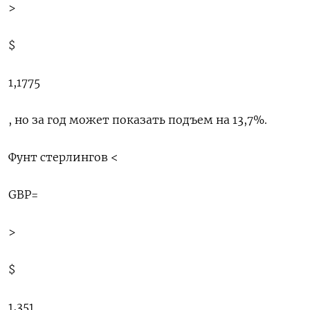
>
$
1,1775
​, но за ⁠год может показать подъем ​на 13,7%.
Фунт стерлингов <
GBP=
>
$
1,⁠351