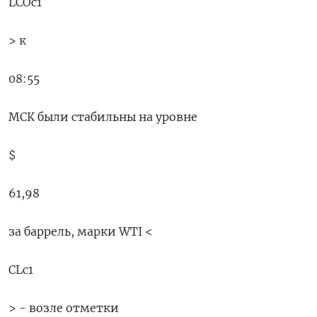
LCOc1
> к
08:⁠55
МСК были стабильны на уровне
$
61,98
за баррель, марки WTI <
CLc1
> - ⁠возле отметки