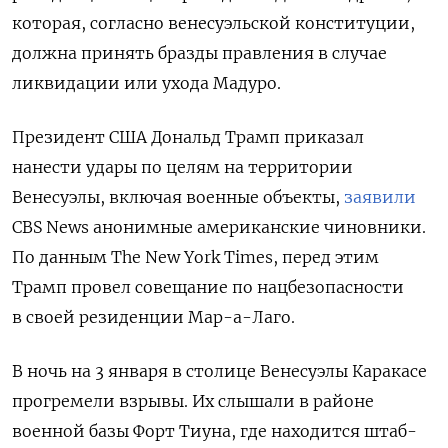
которая, согласно венесуэльской конституции,
должна принять бразды правления в случае
ликвидации или ухода Мадуро.
Президент США Дональд Трамп приказал
нанести удары по целям на территории
Венесуэлы, включая военные объекты,
заявили
CBS News анонимные американские чиновники.
По данным The New York Times, перед этим
Трамп провел совещание по нацбезопасности
в своей резиденции Мар-а-Лаго.
В ночь на 3 января в столице Венесуэлы Каракасе
Подписывайтесь на The
прогремели взрывы. Их слышали в районе
Moscow Times в Telegram —
военной базы Форт Тиуна, где находится штаб-
@moscowtimes_ru