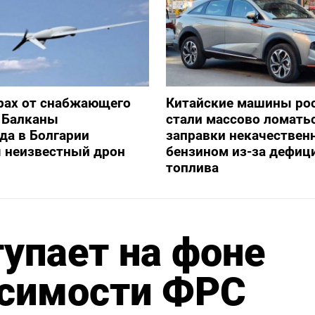
рах от снабжающего
Китайские машины ро
 Балканы
стали массово ломать
да в Болгарии
заправки некачестве
я неизвестный дрон
бензином из-за дефиц
топлива
тупает на фоне
исимости ФРС