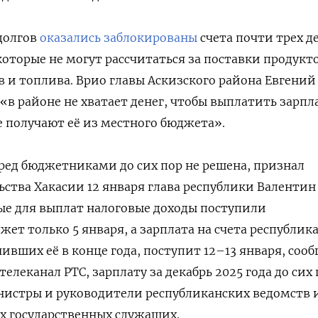
 долгов
оказались заблокированы
счета почти трех д
которые не могут рассчитаться за поставки продукто
 и топлива. Врио главы Аскизского района Евгений
«в районе не хватает денег, чтобы выплатить зарпл
 получают её из местного бюджета».
ред бюджетниками до сих пор не решена, признал
ьства Хакасии 12 января глава республики Валентин
ые для выплат налоговые доходы поступили
ет только 5 января, а зарплата на счета республик
вших её в конце года, поступит 12–13 января, сооб
елеканал РТС, зарплату за декабрь 2025 года до сих
нистры и руководители республиканских ведомств 
х государственных служащих.