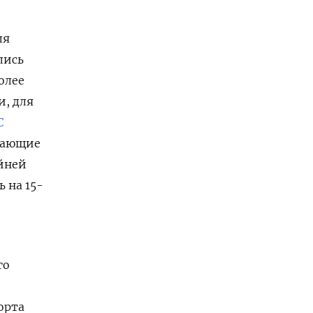
ля
лись
олее
и, для
С
ывающие
айней
 на 15-
го
орта