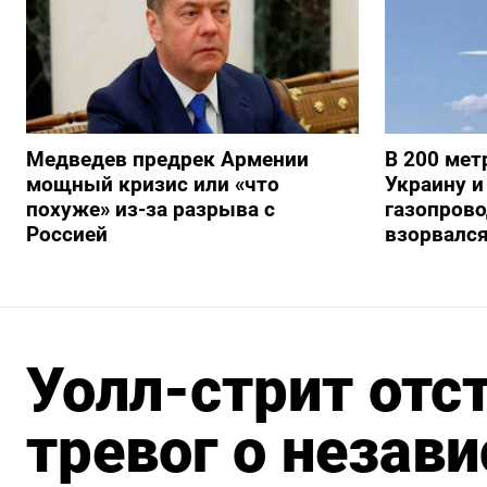
Медведев предрек Армении
В 200 мет
мощный кризис или «что
Украину и
похуже» из-за разрыва с
газопрово
Россией
взорвалс
Уолл-стрит отс
тревог о незав