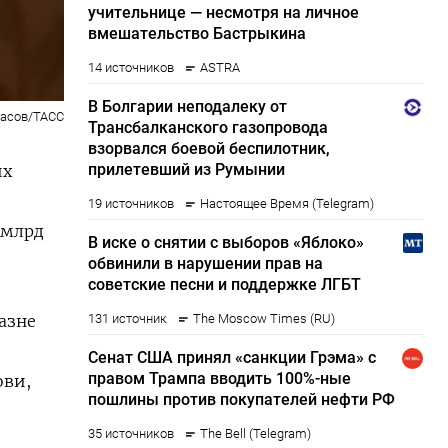
басов/ТАСС
их
 млрд
азне
ови,