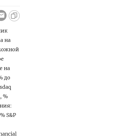
ник
 ⁠на
зможной
 ​
е на
% до
asdaq
, %
ения:
1% S&P
nancial