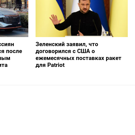
ссиян
Зеленский заявил, что
ся после
договорился с США о
нным
ежемесячных поставках ракет
ита
для Patriot