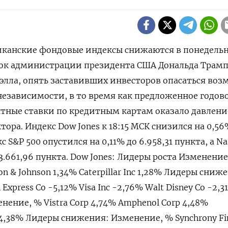
риканские фондовые индексы снижаются в понедель
ок администрации президента США Дональда Трампа
элла, опять заставивших инвесторов опасаться во
езависимости, в то время ⁠как предложенное годовое
тные ставки ⁠по кредитным картам оказало давлени
тора. Индекс Dow Jones к 18:15 МСК снизился на ‌0,56
с S&P 500 опустился ‌на 0,11% до 6.958,31​ ​пункта, а N
3.661,96 пункта. Dow Jones: Лидеры ⁠роста Изменение
on & ‍Johnson 1,34% Caterpillar Inc 1,28% Лидеры сниж
xpress Co -5,‌12% Visa Inc -2,76% Walt Disney Co -2,3
нение, % Vistra Corp 4,74% Amphenol Corp 4,48%
nc 4,38% Лидеры снижения: Изменение, % Synchrony Fi