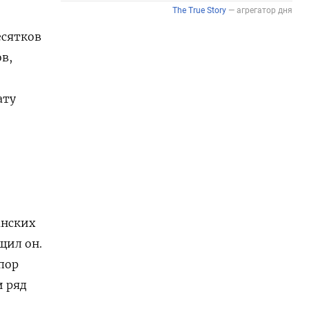
есятков
в,
ату
анских
щил он.
 пор
и ряд