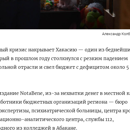
Александр Кол
й кризис накрывает Хакасию — один из беднейш
рый в прошлом году столкнулся с резким падением
гольной отрасли и свел бюджет с дефицитом около 5
здание NotaBene, из-за нехватки денег в местной к
 работники бюджетных организаций региона — бюро
экспертизы, психиатрической больницы, центра кр
ционно-аналитического центра, службы 112,
дного из колледжей в Абакане.