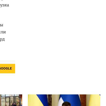
рузка
ны
или
лрд
GOOGLE